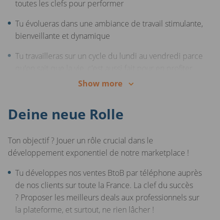
toutes les clefs pour performer
Tu évolueras dans une ambiance de travail stimulante,
bienveillante et dynamique
Tu travailleras sur un cycle du lundi au vendredi parce
qu'on sait que la vie, c'est aussi fait pour en profiter
Show more
Tu seras récompensé à hauteur de tes performances
grâce à package attractif composé d’un salaire fixe +
Deine neue Rolle
variable (rémunération brute : entre 35 000€ et 45
000€ annuel). Pas d’inquiétude, nous t’assurons un
salaire minimum garanti les 3 premiers mois !
Ton objectif ? Jouer un rôle crucial dans le
développement exponentiel de notre marketplace !
Un Comité d'entreprise investi et tickets restaurant
pris en charge à 60%, parce qu'on veut que tu te
Tu développes nos ventes BtoB par téléphone auprès
régales, tant au boulot qu'à la pause déjeuner
de nos clients sur toute la France. La clef du succès
? Proposer les meilleurs deals aux professionnels sur
la plateforme, et surtout, ne rien lâcher !