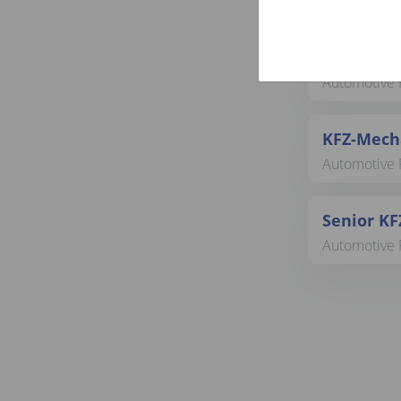
Automotive 
Mobiler K
Automotive 
KFZ-Mecha
Automotive 
Senior KF
Automotive 