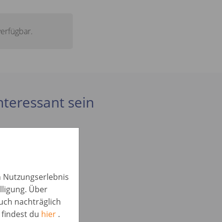
verfügbar.
interessant sein
in Nutzungserlebnis
lligung. Über
auch nachträglich
 findest du
hier
.