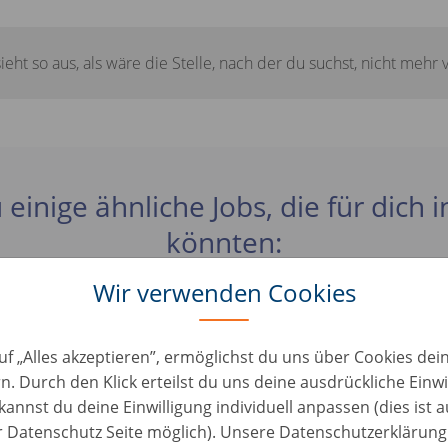
sieht so aus, als wäre die Stelle, nach der du suchst, nicht mehr 
 einige ähnliche Jobs, die für dich 
könnten:
Wir verwenden Cookies
er - Schwerpunkt Bodyshop/Lackiererei (d/m/w)
uf „Alles akzeptieren”, ermöglichst du uns über Cookies de
Roles • Germany, Ketzin
n. Durch den Klick erteilst du uns deine ausdrückliche Einwi
kannst du deine Einwilligung individuell anpassen (dies ist 
ufbereiter (d/m/w)
er Datenschutz Seite möglich). Unsere Datenschutzerklärung