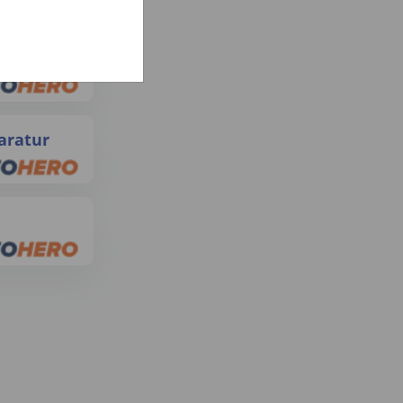
d/m/w)
aratur