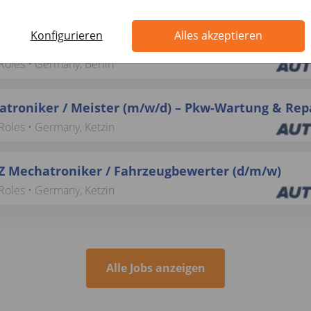
Roles • Germany, Ketzin
Konfigurieren
Alles akzeptieren
FZ-Trainer / Lackierer / Meister für Lackiererei (
Roles • Germany, Berlin
troniker / Meister (m/w/d) – Pkw-Wartung & Rep
Roles • Germany, Ketzin
Z Mechatroniker / Fahrzeugbewerter (d/m/w)
Roles • Germany, Ketzin
Alle Jobs anzeigen