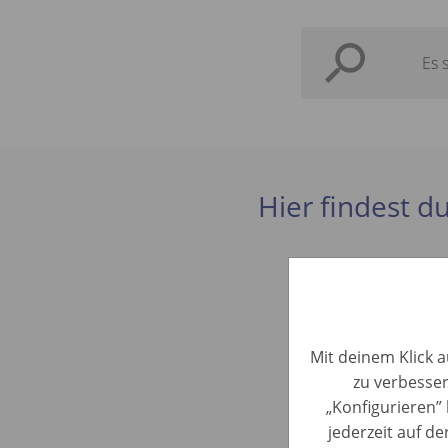
Es 
Hier findest du
KFZ-Train
Mit deinem Klick a
Automotive 
zu verbesser
„Konfigurieren” 
Fahrzeuga
jederzeit auf d