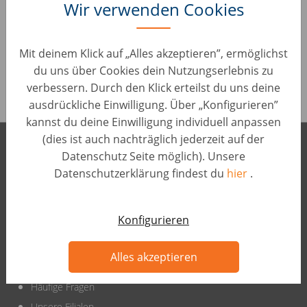
Wir verwenden Cookies
Es sieht so aus, als wäre die Stelle, nach der du suchst,
Mit deinem Klick auf „Alles akzeptieren”, ermöglichst
nicht mehr verfügbar.
du uns über Cookies dein Nutzungserlebnis zu
verbessern. Durch den Klick erteilst du uns deine
ausdrückliche Einwilligung. Über „Konfigurieren”
kannst du deine Einwilligung individuell anpassen
(dies ist auch nachträglich jederzeit auf der
wirkaufendeinauto.at International
Datenschutz Seite möglich). Unsere
Datenschutzerklärung findest du
hier
.
Konfigurieren
wirkaufendeinauto.at
Alles akzeptieren
Erfahrungen
Häufige Fragen
Unsere Filialen