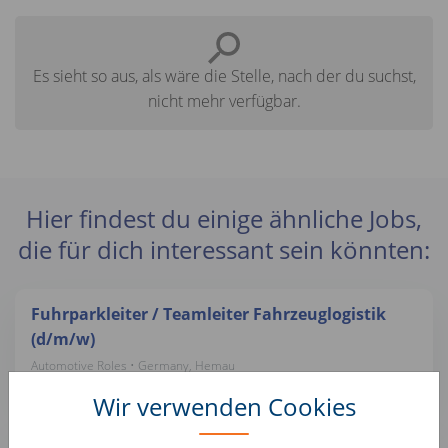
Es sieht so aus, als wäre die Stelle, nach der du suchst,
nicht mehr verfügbar.
Hier findest du einige ähnliche Jobs,
die für dich interessant sein könnten:
Fuhrparkleiter / Teamleiter Fahrzeuglogistik
(d/m/w)
Automotive Roles • Germany, Hemau
AUTO1 Group
Wir verwenden Cookies
Tasador Comercial VO - Móstoles