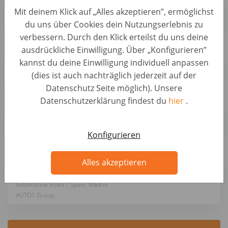
Mit deinem Klick auf „Alles akzeptieren”, ermöglichst
Automotive Roles • Spain, Móstoles
AUTO1 Group
du uns über Cookies dein Nutzungserlebnis zu
verbessern. Durch den Klick erteilst du uns deine
ausdrückliche Einwilligung. Über „Konfigurieren”
Mecánico/a de vehículos para Alemania
kannst du deine Einwilligung individuell anpassen
Automotive Roles • Spain, Sevilla
(dies ist auch nachträglich jederzeit auf der
AUTO1 Group
Datenschutz Seite möglich). Unsere
Datenschutzerklärung findest du
hier
.
Mecánico/a de vehículos para Alemania
Automotive Roles • Spain, Zaragoza
AUTO1 Group
Konfigurieren
Operations Project Manager (Logistics &
Alles akzeptieren
Production)
Automotive Roles • Spain, Madrid
AUTO1 Group