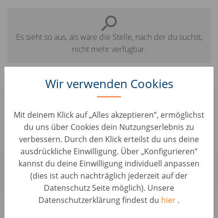
Es sieht so aus, als wäre die Stelle, nach der du suchst,
nicht mehr verfügbar.
Wir verwenden Cookies
Hier findest du einige ähnliche Jobs,
Mit deinem Klick auf „Alles akzeptieren”, ermöglichst
die für dich interessant sein könnten:
du uns über Cookies dein Nutzungserlebnis zu
verbessern. Durch den Klick erteilst du uns deine
ausdrückliche Einwilligung. Über „Konfigurieren”
Head of Sales Nordics
kannst du deine Einwilligung individuell anpassen
Sales & Account Management • Sweden, Bromma
(dies ist auch nachträglich jederzeit auf der
AUTO1 Group
Datenschutz Seite möglich). Unsere
Datenschutzerklärung findest du
hier
.
Alle Jobs anzeigen