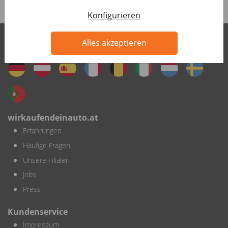
Konfigurieren
Alles akzeptieren
wirkaufendeinauto.at International
wirkaufendeinauto.at
Erfahrungen
Häufige Fragen
Unsere Filialen
Jobs
Press
Kundenservice
Impressum