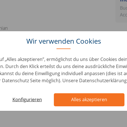
Buc
Ac
nian
 industry is a plus
Wir verwenden Cookies
rsonal skills
uf „Alles akzeptieren”, ermöglichst du uns über Cookies de
lities
n. Durch den Klick erteilst du uns deine ausdrückliche Einwi
ndset
kannst du deine Einwilligung individuell anpassen (dies ist 
d to work under stress
er Datenschutz Seite möglich). Unsere Datenschutzerklärung
attributions
tions
Konfigurieren
Alles akzeptieren