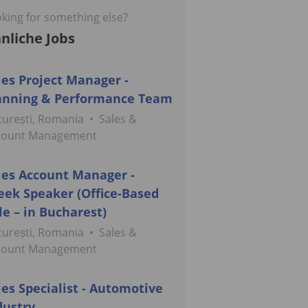
king for something else?
nliche Jobs
les Project Manager -
anning & Performance Team
urești, Romania
•
Sales &
count Management
les Account Manager -
eek Speaker (Office-Based
le – in Bucharest)
urești, Romania
•
Sales &
count Management
les Specialist - Automotive
dustry