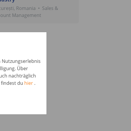
urești, Romania
•
Sales &
count Management
in Nutzungserlebnis
lligung. Über
auch nachträglich
 findest du
hier
.