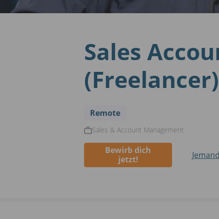
Sales Accou
(Freelancer)
Remote
Sales & Account Management
Bewirb dich
Jemand
jetzt!