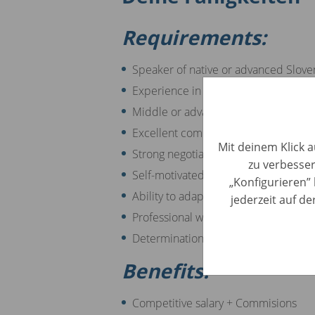
Requirements:
Speaker of native or advanced Slove
Experience in sales or the automotive
Middle or advanced English skills
Excellent communication and interpe
Mit deinem Klick a
Strong negotiation and persuasion abi
zu verbesser
Self-motivated and target-driven mi
„Konfigurieren” 
Ability to adapt to new situations an
jederzeit auf d
Professional way of approaching the 
Determination in fulfilling the attribu
Benefits:
Competitive salary + Commisions