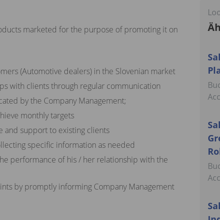
Loo
Äh
oducts marketed for the purpose of promoting it on
Sa
Pl
omers (Automotive dealers) in the Slovenian market
Buc
ips with clients through regular communication
Ac
icated by the Company Management;
chieve monthly targets
Sa
 and support to existing clients
Gr
llecting specific information as needed
Ro
the performance of his / her relationship with the
Buc
Ac
laints by promptly informing Company Management
Sa
In