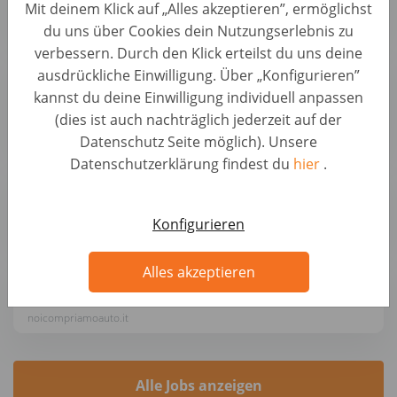
Mit deinem Klick auf „Alles akzeptieren”, ermöglichst
Autohero
du uns über Cookies dein Nutzungserlebnis zu
verbessern. Durch den Klick erteilst du uns deine
Sachbearbeiter Ankaufsmanagement (B2B)
ausdrückliche Einwilligung. Über „Konfigurieren”
(d/m/w)
kannst du deine Einwilligung individuell anpassen
Backoffice & Operational Roles • Germany, Berlin
(dies ist auch nachträglich jederzeit auf der
AUTO1 Group
Datenschutz Seite möglich). Unsere
Datenschutzerklärung findest du
hier
.
Kundenberater Fahrzeugbewertung (d/m/w)
Automotive Roles • Germany, Greifswald
Konfigurieren
wirkaufendeinauto.de
Alles akzeptieren
Addetto/a Acquisti Auto Monza-Villasanta
Automotive Roles • Italy, Monza
noicompriamoauto.it
Alle Jobs anzeigen