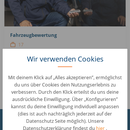
Fahrzeugbewertung
17
Mehr erfahren
Wir verwenden Cookies
Von Audi A1 bis BMW Z8 – als Kfz-Profi sorgst du für eine
einwandfreie optische und technische Begutachtung der
Gebrauchtwagen unserer Kundinnen und Kunden.
Mit deinem Klick auf „Alles akzeptieren”, ermöglichst
du uns über Cookies dein Nutzungserlebnis zu
verbessern. Durch den Klick erteilst du uns deine
ausdrückliche Einwilligung. Über „Konfigurieren”
kannst du deine Einwilligung individuell anpassen
(dies ist auch nachträglich jederzeit auf der
Datenschutz Seite möglich). Unsere
Arbeiten in unseren
Datenschutzerklärung findest du
hier
.