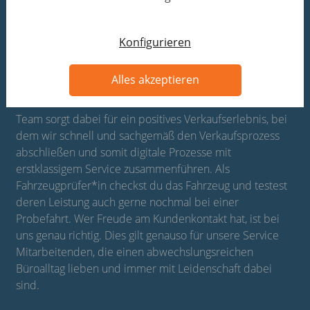
Filialen
Konfigurieren
Nachdem unsere Kundinnen und Kunden ihre
Fahrzeuge online bewerten lassen, können sie ihr
Alles akzeptieren
Fahrzeug direkt zu uns in der Filiale bringen und
stressfrei bei uns verkaufen. Unser serviceorientiertes
Team sorgt dabei für ein positives Verkaufserlebnis, bei
dem wir schnell und sachgemäß den Verkaufsprozess
abschließen und somit digitale Prozesse mit
erstklassigem Service zusammenführen. Als
Fahrzeugprüfer*in checkst du das Fahrzeug und testest
deren Leistung auch gerne nochmal bei einer
Probefahrt. Wer Freude am Kundenkontakt hat, ist bei
uns genau richtig. Dies gilt genauso für unsere Service
Mitarbeitenden, die einen abwechslungsreichen
Büroalltag lieben und immer mit Leidenschaft dabei
sind.