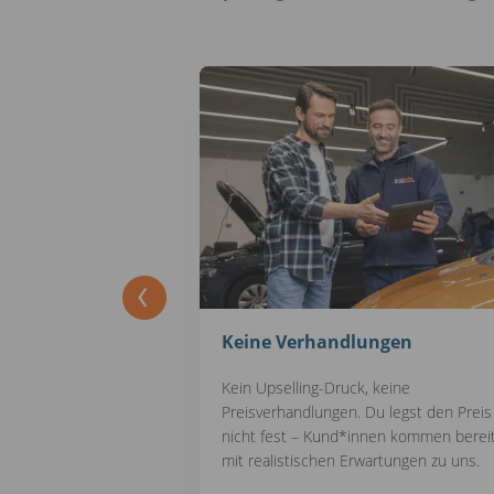
s
Keine Verhandlungen
Kein Upselling-Druck, keine
z und hochwertige
Preisverhandlungen. Du legst den Preis
ei, Risiken zu
nicht fest – Kund*innen kommen berei
 für reibungslose
mit realistischen Erwartungen zu uns.