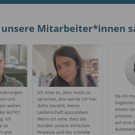
unsere Mitarbeiter*innen 
orderungen
Ich liebe es, über Autos zu
Da ich mi
sen und
sprechen, also werde ich hier
begeistere,
gen wollen,
dafür bezahlt, meine
einem Un
 der AUTO1
Leidenschaft auszuleben.
arbeiten,
g. Ich
Wenn ich sehe, dass die
auf eine 
e so
Kunden unsere einfachen
Automarke
rt und
Prozesse und die schnelle