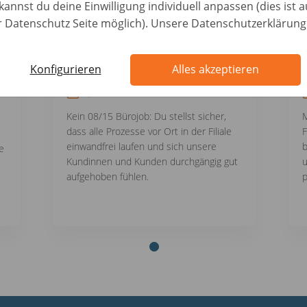
kannst du deine Einwilligung individuell anpassen (dies ist 
er Datenschutz Seite möglich). Unsere Datenschutzerklärung
Konfigurieren
Alles akzeptieren
Service
1
Kein 08/15 Bürojob: Du stellst sicher,
M
dass alle Prozesse vor Ort in der Filiale
F
einwandfrei laufen und sich unsere
b
e
Kundinnen und Kunden durchgängig gut
u
aufgehoben fühlen.
p