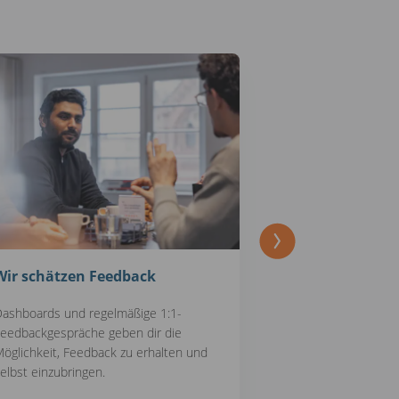
Wir schätzen Feedback
Kleine, stark
ashboards und regelmäßige 1:1-
Arbeite in kleine
eedbackgespräche geben dir die
Expert*innen zu
öglichkeit, Feedback zu erhalten und
voneinander und
elbst einzubringen.