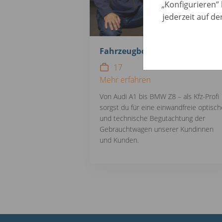
„Konfigurieren” 
jederzeit auf d
Fahrzeugbewertung
17
Mehr erfahren
Von Audi A1 bis BMW Z8 – als Kfz-Profi
sorgst du für eine einwandfreie optisch
und technische Begutachtung der
Gebrauchtwagen unserer Kundinnen
und Kunden.