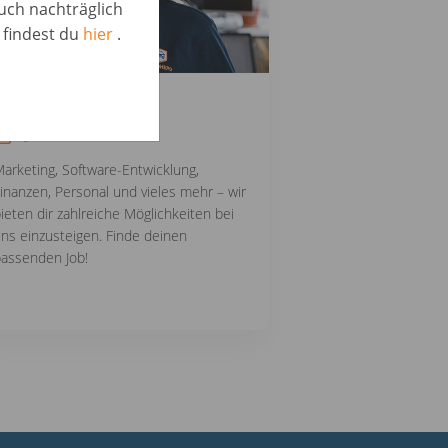
auch nachträglich
 findest du
hier
.
Weitere Jobs
0
arketing, Software-Entwicklung,
inanzen, Personal und vieles mehr – wir
ieten dir zahlreiche Möglichkeiten bei
ns einzusteigen. Finde deinen
assenden Job!