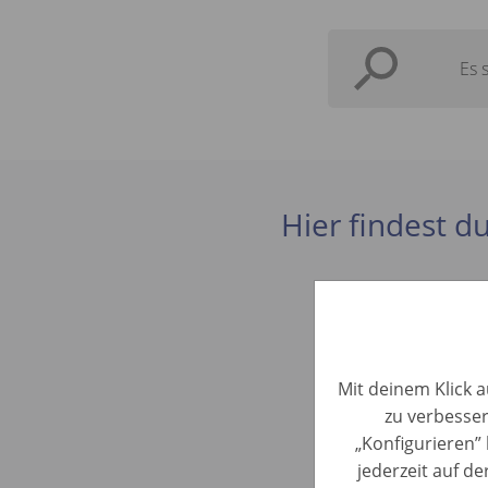
Es 
Hier findest du
Kundenbe
Mit deinem Klick a
Car Evaluatio
zu verbesser
„Konfigurieren” 
Kundenbe
jederzeit auf d