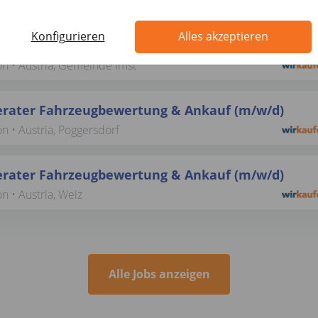
on • Austria, Ried und Braunau
Konfigurieren
Alles akzeptieren
rater Fahrzeugbewertung & Ankauf (m/w/d)
on • Austria, Gemeinde Imst
rater Fahrzeugbewertung & Ankauf (m/w/d)
on • Austria, Poggersdorf
rater Fahrzeugbewertung & Ankauf (m/w/d)
on • Austria, Weiz
Alle Jobs anzeigen