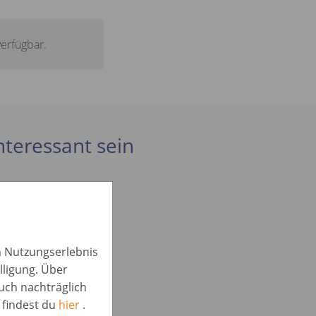
verfügbar.
interessant sein
in Nutzungserlebnis
lligung. Über
auch nachträglich
 findest du
hier
.