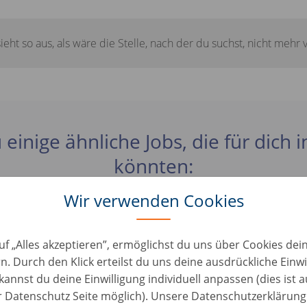
sieht so aus, als wäre die Stelle, nach der du suchst, nicht mehr 
 einige ähnliche Jobs, die für dich 
könnten:
Wir verwenden Cookies
rater Fahrzeugbewertung & Ankauf (m/w/d)
uf „Alles akzeptieren”, ermöglichst du uns über Cookies de
n • Austria, Graz
n. Durch den Klick erteilst du uns deine ausdrückliche Einwi
kannst du deine Einwilligung individuell anpassen (dies ist 
rater Fahrzeugbewertung & Ankauf (m/w/d)
er Datenschutz Seite möglich). Unsere Datenschutzerklärung