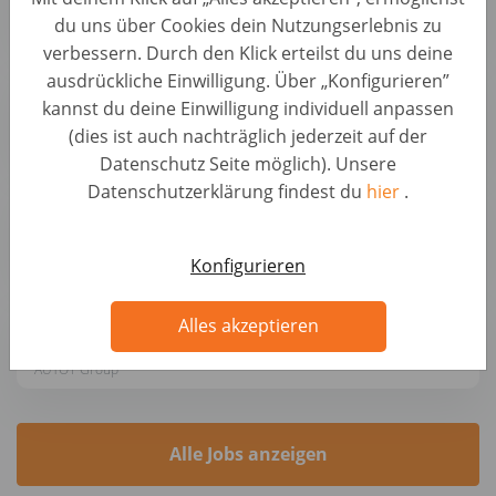
AUTO1 Group
du uns über Cookies dein Nutzungserlebnis zu
verbessern. Durch den Klick erteilst du uns deine
ausdrückliche Einwilligung. Über „Konfigurieren”
SVP Marketing (f/m/x)
kannst du deine Einwilligung individuell anpassen
Business Development & Strategic Roles • Germany, Berlin
(dies ist auch nachträglich jederzeit auf der
AUTO1 Group
Datenschutz Seite möglich). Unsere
Datenschutzerklärung findest du
hier
.
Sales Project Manager (f/m/x)
Business Development & Strategic Roles • Germany, Berlin
AUTO1 Group
Konfigurieren
Operations Manager - Produktion (m/w/d)
Alles akzeptieren
Business Development & Strategic Roles • Germany, Berlin
AUTO1 Group
Alle Jobs anzeigen