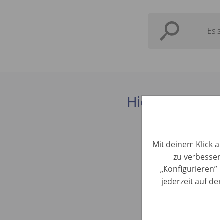
Es 
Hier findest du
Mit deinem Klick a
zu verbesser
Kundenber
„Konfigurieren” 
Woche) (
jederzeit auf d
Car Evaluati