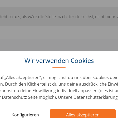
sieht so aus, als wäre die Stelle, nach der du suchst, nicht mehr 
 einige ähnliche Jobs, die für dich 
Wir verwenden Cookies
könnten:
uf „Alles akzeptieren”, ermöglichst du uns über Cookies de
n. Durch den Klick erteilst du uns deine ausdrückliche Einwi
ater Fahrzeugbewertung - Teilzeit (24 oder 30 St
kannst du deine Einwilligung individuell anpassen (dies ist 
d/m/w)
er Datenschutz Seite möglich). Unsere Datenschutzerklärung
on • Germany, Trier
Konfigurieren
Alles akzeptieren