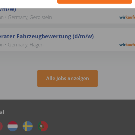
ater Fahrzeugbewertung - Teilzeit (24 oder 30 St
d/m/w)
on • Germany, Gerolstein
rater Fahrzeugbewertung (d/m/w)
ion • Germany, Hagen
Alle Jobs anzeigen
al