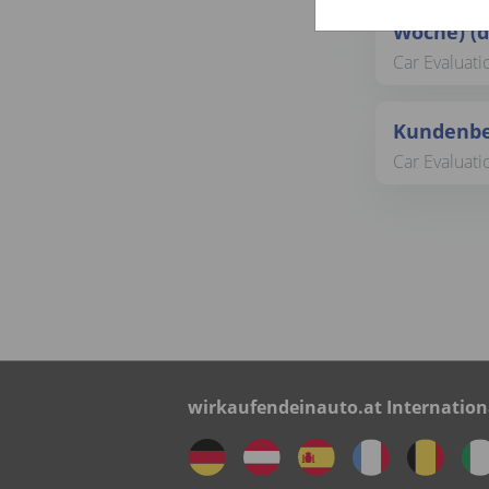
Kundenber
Woche) (
Car Evaluati
Kundenbe
Car Evaluat
wirkaufendeinauto.at Internation