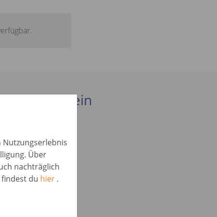
verfügbar.
interessant sein
in Nutzungserlebnis
lligung. Über
d /
auch nachträglich
 findest du
hier
.