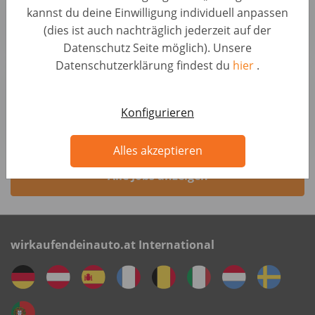
kannst du deine Einwilligung individuell anpassen
Sales & Account Management • Germany, Berlin
(dies ist auch nachträglich jederzeit auf der
AUTO1 Group
Datenschutz Seite möglich). Unsere
Datenschutzerklärung findest du
hier
.
Sales Manager B2B / Telesales - Hybrid in
Hannover (d/m/w)
Sales & Account Management • Germany, Hannover
Konfigurieren
AUTO1 Group
Alles akzeptieren
Alle Jobs anzeigen
wirkaufendeinauto.at International