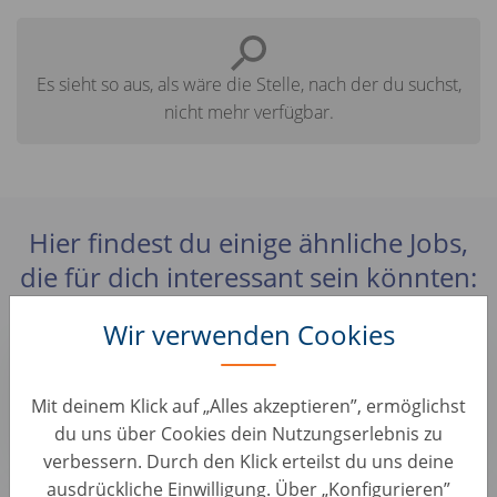
Es sieht so aus, als wäre die Stelle, nach der du suchst,
nicht mehr verfügbar.
Hier findest du einige ähnliche Jobs,
die für dich interessant sein könnten:
Wir verwenden Cookies
Sales Operations Analyst - Planning &
Performance Team (m/w/d)
Mit deinem Klick auf „Alles akzeptieren”, ermöglichst
Sales & Account Management • Germany, Berlin
AUTO1 Group
du uns über Cookies dein Nutzungserlebnis zu
verbessern. Durch den Klick erteilst du uns deine
ausdrückliche Einwilligung. Über „Konfigurieren”
Account Manager B2B - Remote (d/m/w)